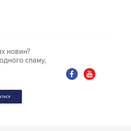
их новин?
одного спаму,
атися