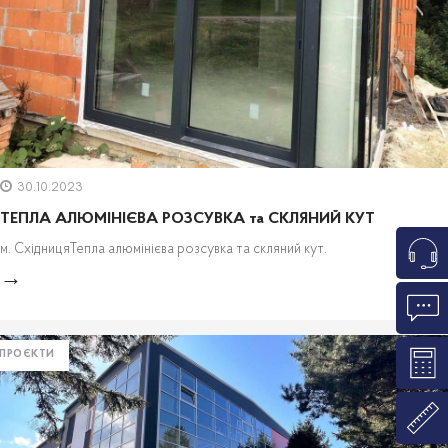
30.10.2023
ТЕПЛА АЛЮМІНІЄВА РОЗСУВКА та СКЛЯНИЙ КУТ
м. СхідницяТепла алюмінієва розсувка та скляний кут.
ПРОЄКТИ