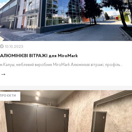
10.10.2023
АЛЮМІНІЄВІ ВІТРАЖІ для MiroMark
м.Калуш, меблевий виробник MiroMark Алюмінієві вітражі, профіль...
ПРОЄКТИ