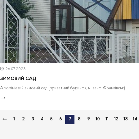
26.07.2023
ЗИМОВИЙ САД
Алюмінієвий зимовий сад (приватний будинок, м.Івано-Франківськ)
1
2
3
4
5
6
7
8
9
10
11
12
13
14