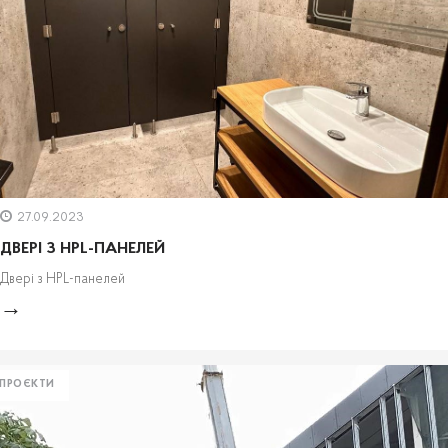
27.09.2023
ДВЕРІ З HPL-ПАНЕЛЕЙ
Двері з HPL-панелей
ПРОЄКТИ