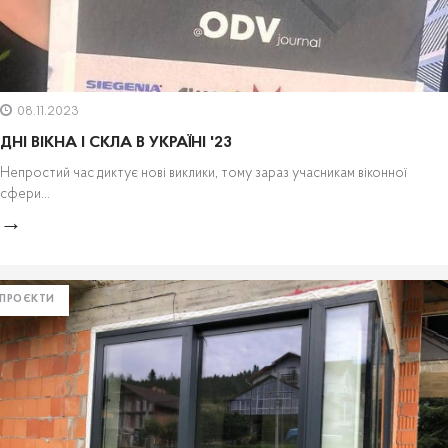
08.11.2023
ДНІ ВІКНА І СКЛА В УКРАЇНІ '23
Непростий час диктує нові виклики, тому зараз учасникам віконної
сфери...
ПРОЄКТИ