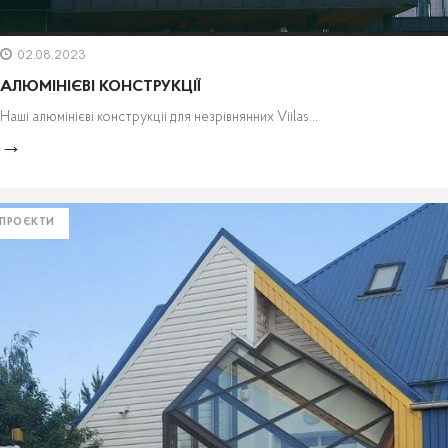
02.08.2023
АЛЮМІНІЄВІ КОНСТРУКЦІЇ
Наші алюмінієві конструкціі для незрівнянних Viilas...
ПРОЄКТИ